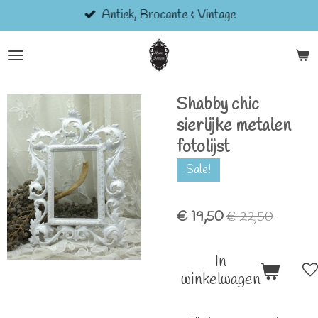
Antiek, Brocante & Vintage
Ga
direct
naar
de
hoofdinhoud
Shabby chic
sierlijke metalen
fotolijst
Sale!
€ 19,50
€ 22,50
In
winkelwagen