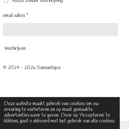
t
m
Keuze zonder beschrijving
email adres *
Inschrijven
© 2024 - 2026 Sansantique
Deze website maakt gebruik van cookies om uw
ervaring te verbeteren en op maat gemaakte
advertenties weer te geven. Door op ‘Accepteren’ te
klikken, gaat u akkoord met het gebruik van alle cookies.