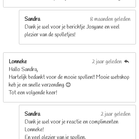
r
r
e
Sandra
8 maanden geleden
n
Dank je wel voor je berichtje Josyane en veel
plezier van de spulletjes!
Lonneke
2 jaar geleden
Hallo Sandra,
Hartelijk bedankt voor de mooie spullen!! Mooie webshop
heb je en snelle verzending 😊
Tot een volgende keer!
Sandra
2 jaar geleden
Dank je wel voor je reactie en complimenten
Lonneke!
En veel plezier van je spullen.