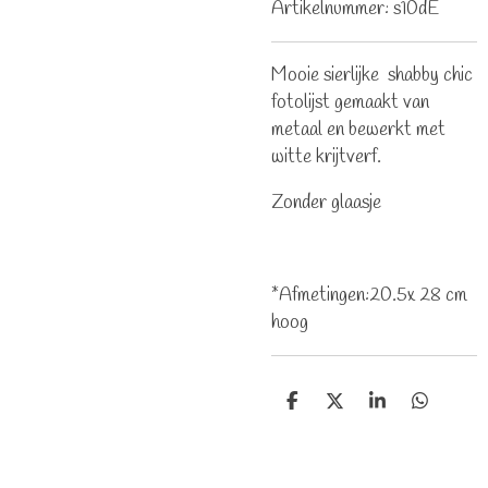
Artikelnummer:
s10dE
Mooie sierlijke shabby chic
fotolijst gemaakt van
metaal en bewerkt met
witte krijtverf.
Zonder glaasje
*Afmetingen:20.5x 28 cm
hoog
D
D
S
D
e
e
h
e
l
e
a
l
e
l
r
e
n
e
n