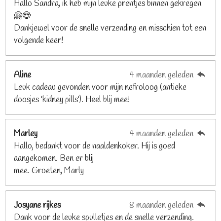
n
n
n
n
Hallo Sandra, ik heb mijn leuke prentjes binnen gekregen
3
🤗😍
.
Dankjewel voor de snelle verzending en misschien tot een
2
volgende keer!
6
8
2
Aline
4 maanden geleden
9
Leuk cadeau gevonden voor mijn nefroloog (antieke
2
doosjes 'kidney pills'). Heel blij mee!
6
8
2
Marley
4 maanden geleden
9
Hallo, bedankt voor de naaldenkoker. Hij is goed
2
aangekomen. Ben er blij
6
mee. Groeten, Marly
8
s
t
Josyane rijkes
8 maanden geleden
e
Dank voor de leuke spulletjes en de snelle verzending.