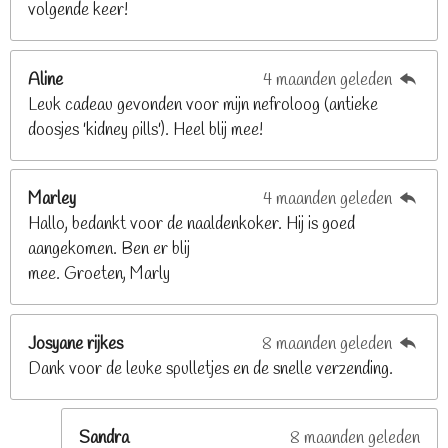
volgende keer!
6
8
2
Aline
4 maanden geleden
9
Leuk cadeau gevonden voor mijn nefroloog (antieke
2
doosjes 'kidney pills'). Heel blij mee!
6
8
2
Marley
4 maanden geleden
9
Hallo, bedankt voor de naaldenkoker. Hij is goed
2
aangekomen. Ben er blij
6
mee. Groeten, Marly
8
s
t
Josyane rijkes
8 maanden geleden
e
Dank voor de leuke spulletjes en de snelle verzending.
r
r
e
Sandra
8 maanden geleden