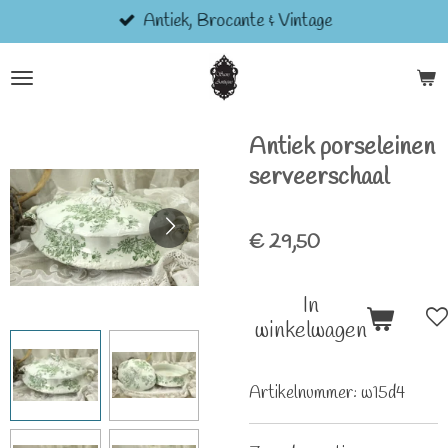
Antiek, Brocante & Vintage
Ga
direct
naar
de
hoofdinhoud
Antiek porseleinen
serveerschaal
€ 29,50
In
winkelwagen
Artikelnummer:
w15d4