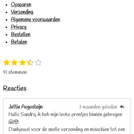
Opsparen
Verzending
Algemene voorwaarden
Privacy
Bestellen
Betalen
1
2
3
4
5
S
R
s
s
s
s
s
t
a
41 stemmen
t
t
t
t
t
e
t
e
e
e
e
e
m
i
Reacties
r
r
r
r
r
m
n
e
r
r
r
r
g
n
e
e
e
e
Jettie Augusteijn
3 maanden geleden
:
n
n
n
n
Hallo Sandra, ik heb mijn leuke prentjes binnen gekregen
3
🤗😍
.
Dankjewel voor de snelle verzending en misschien tot een
2