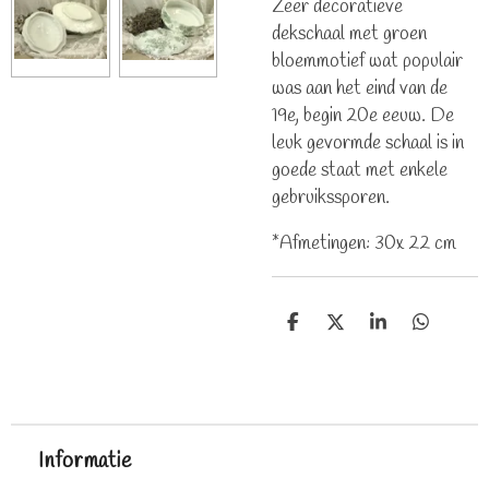
Zeer decoratieve
dekschaal met groen
bloemmotief wat populair
was aan het eind van de
19e, begin 20e eeuw. De
leuk gevormde schaal is in
goede staat met enkele
gebruikssporen.
*Afmetingen: 30x 22 cm
D
D
S
D
e
e
h
e
l
e
a
l
e
l
r
e
n
e
n
Informatie