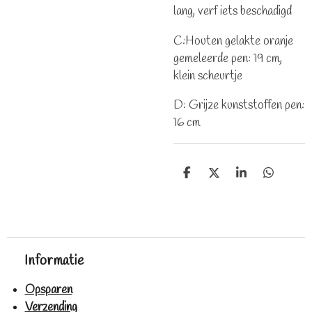
lang, verf iets beschadigd
C:Houten gelakte oranje
gemeleerde pen: 19 cm,
klein scheurtje
D: Grijze kunststoffen pen:
16 cm
D
D
S
D
e
e
h
e
l
e
a
l
e
l
r
e
n
e
n
Informatie
Opsparen
Verzending