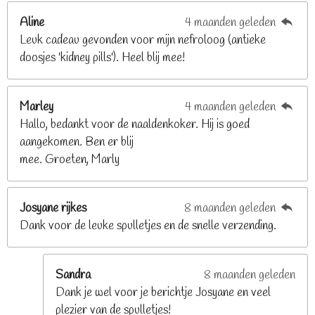
2
Aline
4 maanden geleden
9
Leuk cadeau gevonden voor mijn nefroloog (antieke
2
doosjes 'kidney pills'). Heel blij mee!
6
8
2
Marley
4 maanden geleden
9
Hallo, bedankt voor de naaldenkoker. Hij is goed
2
aangekomen. Ben er blij
6
mee. Groeten, Marly
8
s
t
Josyane rijkes
8 maanden geleden
e
Dank voor de leuke spulletjes en de snelle verzending.
r
r
e
Sandra
8 maanden geleden
n
Dank je wel voor je berichtje Josyane en veel
plezier van de spulletjes!