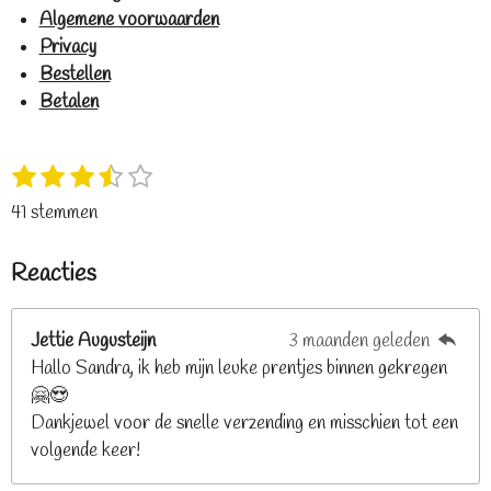
Algemene voorwaarden
Privacy
Bestellen
Betalen
1
2
3
4
5
S
R
s
s
s
s
s
t
a
41 stemmen
t
t
t
t
t
e
t
e
e
e
e
e
m
i
Reacties
r
r
r
r
r
m
n
e
r
r
r
r
g
n
e
e
e
e
Jettie Augusteijn
3 maanden geleden
:
n
n
n
n
Hallo Sandra, ik heb mijn leuke prentjes binnen gekregen
3
🤗😍
.
Dankjewel voor de snelle verzending en misschien tot een
2
volgende keer!
6
8