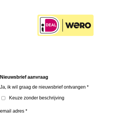
F
P
I
a
i
n
c
n
s
e
t
t
Nieuwsbrief aanvraag
b
e
a
o
r
g
Ja, ik wil graag de nieuwsbrief ontvangen *
o
e
r
k
s
a
Keuze zonder beschrijving
t
m
email adres *