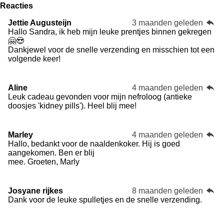
i
m
Reacties
e
e
e
e
e
n
m
g
e
r
r
r
r
r
Jettie Augusteijn
3 maanden geleden
:
n
Hallo Sandra, ik heb mijn leuke prentjes binnen gekregen
r
r
r
r
3
🤗😍
e
e
e
e
.
Dankjewel voor de snelle verzending en misschien tot een
2
n
n
n
n
volgende keer!
6
8
2
Aline
4 maanden geleden
9
Leuk cadeau gevonden voor mijn nefroloog (antieke
2
doosjes 'kidney pills'). Heel blij mee!
6
8
2
Marley
4 maanden geleden
9
Hallo, bedankt voor de naaldenkoker. Hij is goed
2
aangekomen. Ben er blij
6
mee. Groeten, Marly
8
s
t
e
Josyane rijkes
8 maanden geleden
r
Dank voor de leuke spulletjes en de snelle verzending.
r
e