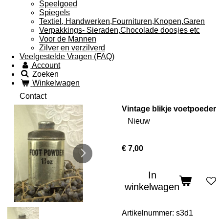
Speelgoed
Spiegels
Textiel, Handwerken,Fournituren,Knopen,Garen
Verpakkings- Sieraden,Chocolade doosjes etc
Voor de Mannen
Zilver en verzilverd
Veelgestelde Vragen (FAQ)
Account
Zoeken
Winkelwagen
Contact
Vintage blikje voetpoeder
Nieuw
€ 7,00
In
winkelwagen
Artikelnummer:
s3d1