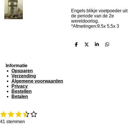
Engels blikje voetpoeder uit
de periode van de 2e
wereldoorlog.
*Afmetingen:9.5x 5.5x 3
D
D
S
D
e
e
h
e
l
e
a
l
e
l
r
e
n
e
n
Informatie
Opsparen
Verzending
Algemene voorwaarden
Privacy
Bestellen
Betalen
1
2
3
4
5
R
S
a
t
s
s
s
s
s
41 stemmen
t
e
t
t
t
t
t