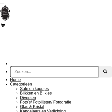
Ga
direct
naar
de
hoofdinhoud
Home
Categorieën
Sale en koopjes
Blikken en Blikjes
Diversen
Foto's/ Fotolijsten/ Fotografie
Glas & Kristal
Kandelaars en Verlichting