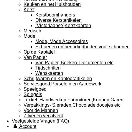
Keuken en het Huishouden
Kerst
Kerstboomhangers
Diverse Kerstartikelen
(Victoriaanse)Kerstkaarten
Medisch
Mode
Mode, Mode Accessoires
Schoenen en benodigdheden voor schoenen
Op de Kaptafel
Van Papier
Van Papier, Boeken, Documenten etc
Tijdschriften
Wenskaarten
Schrijfwaren en Kantoorartikelen
Serviesgoed,Porselein en Aardewerk
Speelgoed
Spiegels
Textiel, Handwerken,Fournituren,Knopen,Garen
Verpakkings- Sieraden,Chocolade doosjes etc
Voor de Mannen
Zilver en verzilverd
Veelgestelde Vragen (FAQ)
Account