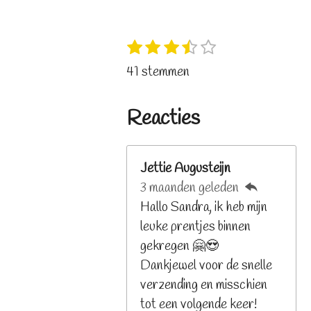
1
2
3
4
5
S
R
s
s
s
s
s
t
a
41 stemmen
t
t
t
t
t
e
t
e
e
e
e
e
m
i
r
r
r
r
r
Reacties
m
n
r
r
r
r
e
e
e
e
e
g
n
n
n
n
n
:
Jettie Augusteijn
3
3 maanden geleden
.
Hallo Sandra, ik heb mijn
2
leuke prentjes binnen
6
gekregen 🤗😍
8
Dankjewel voor de snelle
2
verzending en misschien
9
tot een volgende keer!