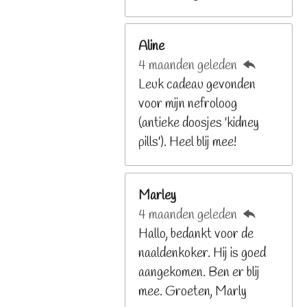
2
6
Aline
8
4 maanden geleden
2
Leuk cadeau gevonden
9
voor mijn nefroloog
2
(antieke doosjes 'kidney
6
pills'). Heel blij mee!
8
s
t
Marley
e
4 maanden geleden
r
Hallo, bedankt voor de
r
naaldenkoker. Hij is goed
e
aangekomen. Ben er blij
n
mee. Groeten, Marly