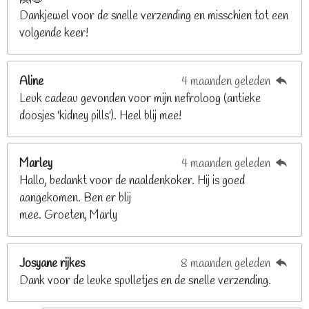
Dankjewel voor de snelle verzending en misschien tot een
2
volgende keer!
6
8
2
Aline
4 maanden geleden
9
Leuk cadeau gevonden voor mijn nefroloog (antieke
2
doosjes 'kidney pills'). Heel blij mee!
6
8
2
Marley
4 maanden geleden
9
Hallo, bedankt voor de naaldenkoker. Hij is goed
2
aangekomen. Ben er blij
6
mee. Groeten, Marly
8
s
t
Josyane rijkes
8 maanden geleden
e
Dank voor de leuke spulletjes en de snelle verzending.
r