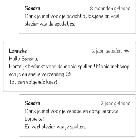
r
e
Sandra
8 maanden geleden
n
Dank je wel voor je berichtje Josyane en veel
plezier van de spulletjes!
Lonneke
2 jaar geleden
Hallo Sandra,
Hartelijk bedankt voor de mooie spullen!! Mooie webshop
heb je en snelle verzending 😊
Tot een volgende keer!
Sandra
2 jaar geleden
Dank je wel voor je reactie en complimenten
Lonneke!
En veel plezier van je spullen.