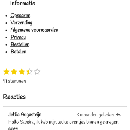
Informatie
Opsparen
Verzending
Algemene voorwaarden
Privacy
Bestellen
Betalen
1
2
3
4
5
S
R
s
s
s
s
s
t
a
41 stemmen
t
t
t
t
t
e
t
e
e
e
e
e
m
i
Reacties
r
r
r
r
r
m
n
e
r
r
r
r
g
n
e
e
e
e
Jettie Augusteijn
3 maanden geleden
:
n
n
n
n
Hallo Sandra, ik heb mijn leuke prentjes binnen gekregen
3
🤗😍
.