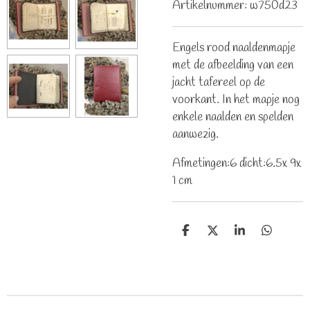
Artikelnummer:
w750d23
Engels rood naaldenmapje
met de afbeelding van een
jacht tafereel op de
voorkant. In het mapje nog
enkele naalden en spelden
aanwezig.
Afmetingen:6 dicht:6.5x 9x
1 cm
D
D
S
D
e
e
h
e
l
e
a
l
e
l
r
e
n
e
n