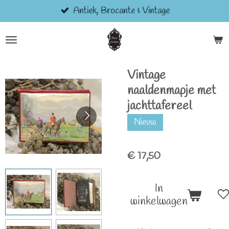
Antiek, Brocante & Vintage
Ga
direct
naar
de
hoofdinhoud
Vintage
naaldenmapje met
jachttafereel
Nieuw
€ 17,50
In
winkelwagen