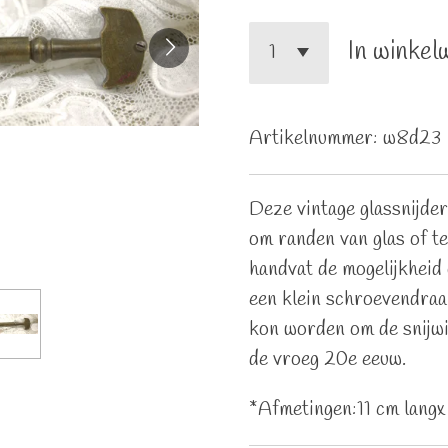
In winkel
Artikelnummer:
w8d23
Deze vintage glassnijde
om randen van glas of te
handvat de mogelijkheid
een klein schroevendraai
kon worden om de snijwi
de vroeg 20e eeuw.
*Afmetingen:11 cm langx