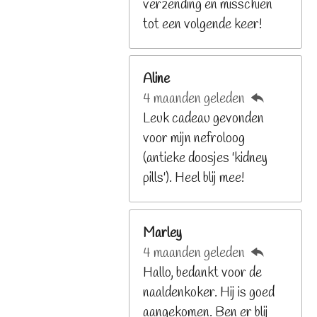
2
verzending en misschien
9
tot een volgende keer!
2
6
Aline
8
4 maanden geleden
2
Leuk cadeau gevonden
9
voor mijn nefroloog
2
(antieke doosjes 'kidney
6
pills'). Heel blij mee!
8
s
t
Marley
e
4 maanden geleden
r
Hallo, bedankt voor de
r
naaldenkoker. Hij is goed
e
aangekomen. Ben er blij