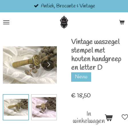
Antiek, Brocante & Vintage
Ga
direct
naar
de
hoofdinhoud
Vintage waszegel
stempel met
houten handgreep
en letter D
Nieuw
€ 18,50
In
winkelwagen