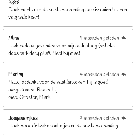
🤗😍
.
Dankjewel voor de snelle verzending en misschien tot een
2
volgende keer!
6
8
2
Aline
4 maanden geleden
9
Leuk cadeau gevonden voor mijn nefroloog (antieke
2
doosjes 'kidney pills'). Heel blij mee!
6
8
2
Marley
4 maanden geleden
9
Hallo, bedankt voor de naaldenkoker. Hij is goed
2
aangekomen. Ben er blij
6
mee. Groeten, Marly
8
s
t
Josyane rijkes
8 maanden geleden
e
Dank voor de leuke spulletjes en de snelle verzending.
r