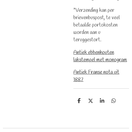
*Verzending kan per
brievenbuspost, te veel
betaalde portokosten
worden aan u
teruggestort.
Antiek ebbenhouten
lakstempel met monogram
Antiek Franse nota uit
1887
D
D
S
D
e
e
h
e
l
e
a
l
e
l
r
e
n
e
n