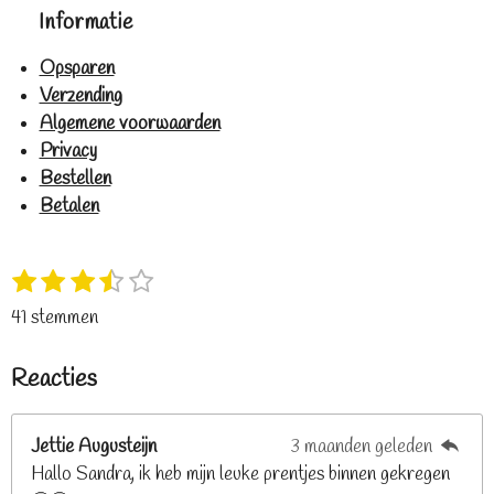
Informatie
Opsparen
Verzending
Algemene voorwaarden
Privacy
Bestellen
Betalen
1
2
3
4
5
S
R
s
s
s
s
s
t
a
41 stemmen
t
t
t
t
t
e
t
e
e
e
e
e
m
i
Reacties
r
r
r
r
r
m
n
e
r
r
r
r
g
n
e
e
e
e
Jettie Augusteijn
3 maanden geleden
:
n
n
n
n
Hallo Sandra, ik heb mijn leuke prentjes binnen gekregen
3