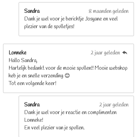
r
e
Sandra
8 maanden geleden
n
Dank je wel voor je berichtje Josyane en veel
plezier van de spulletjes!
Lonneke
2 jaar geleden
Hallo Sandra,
Hartelijk bedankt voor de mooie spullen!! Mooie webshop
heb je en snelle verzending 😊
Tot een volgende keer!
Sandra
2 jaar geleden
Dank je wel voor je reactie en complimenten
Lonneke!
En veel plezier van je spullen.