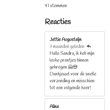
s
s
s
s
s
t
a
41 stemmen
t
t
t
t
t
e
t
e
e
e
e
e
m
i
r
r
r
r
r
Reacties
m
n
r
r
r
r
e
e
e
e
e
g
n
n
n
n
n
:
Jettie Augusteijn
3
3 maanden geleden
.
Hallo Sandra, ik heb mijn
2
leuke prentjes binnen
6
gekregen 🤗😍
8
Dankjewel voor de snelle
2
verzending en misschien
9
tot een volgende keer!
2
6
Aline
8