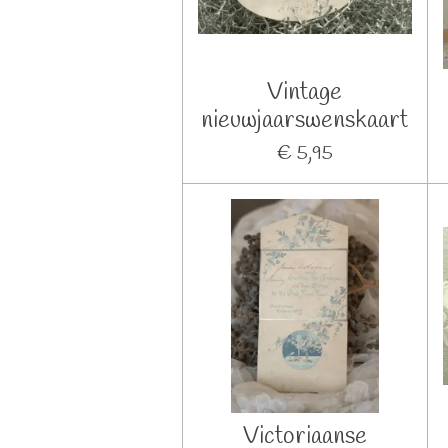
Vintage
nieuwjaarswenskaart
€ 5,95
Victoriaanse