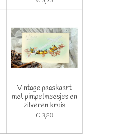
€ 3,75
Vintage paaskaart
met pimpelmeesjes en
n
zilveren kruis
€ 3,50