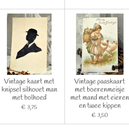
Vintage kaart met
Vintage paaskaart
knipsel silhouet man
met boerenmeisje
met bolhoed
met mand met eiere
en twee kippen
€ 3,75
€ 3,50