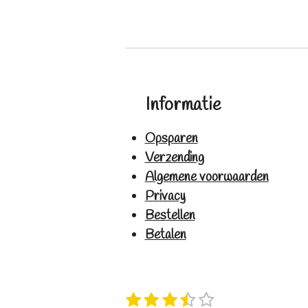
Informatie
Opsparen
Verzending
Algemene voorwaarden
Privacy
Bestellen
Betalen
1
2
3
4
5
S
R