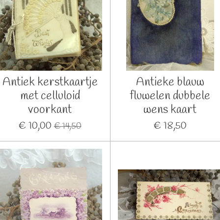
Antiek kerstkaartje
Antieke blauw
met celluloid
fluwelen dubbele
voorkant
wens kaart
€ 10,00
€ 18,50
€ 14,50