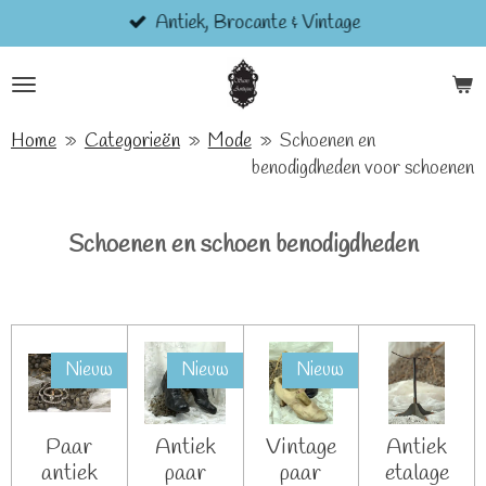
Antiek, Brocante & Vintage
Ga
direct
naar
de
hoofdinhoud
Home
»
Categorieën
»
Mode
»
Schoenen en
benodigdheden voor schoenen
Schoenen en schoen benodigdheden
Nieuw
Nieuw
Nieuw
Paar
Antiek
Vintage
Antiek
antiek
paar
paar
etalage