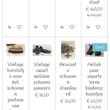
staat
€ 160,00
€ 175,00
In winkelwagen
In winkelwagen
In winkelwagen
In winkelwag
Sale!
Vintage
Vintage
Brocant
Antiek
borsteltj
zwart
e
paar
e voor
metalen
schoene
zwarte
het
schoens
n
leren
schoene
panners
standaa
kindersc
n
rd
hoentjes
€ 18,50
poetsen
€ 26,00
€ 65,00
van
€ 72,50