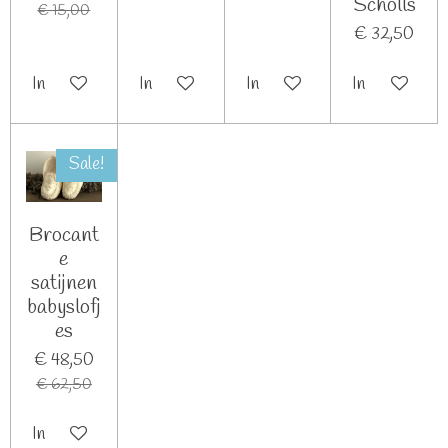
Scholls
€ 15,00
€ 32,50
In winkelwagen
In winkelwagen
In winkelwagen
In winkelwag
Sale!
Brocant
e
satijnen
babyslofj
es
€ 48,50
€ 62,50
In winkelwagen