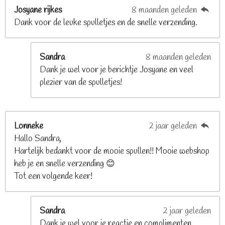
t
Josyane rijkes
8 maanden geleden
e
Dank voor de leuke spulletjes en de snelle verzending.
r
r
e
Sandra
8 maanden geleden
n
Dank je wel voor je berichtje Josyane en veel
plezier van de spulletjes!
Lonneke
2 jaar geleden
Hallo Sandra,
Hartelijk bedankt voor de mooie spullen!! Mooie webshop
heb je en snelle verzending 😊
Tot een volgende keer!
Sandra
2 jaar geleden
Dank je wel voor je reactie en complimenten