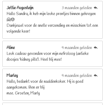
r
r
r
r
g
n
e
e
e
e
Jettie Augusteijn
3 maanden geleden
:
n
n
n
n
Hallo Sandra, ik heb mijn leuke prentjes binnen gekregen
3
🤗😍
.
Dankjewel voor de snelle verzending en misschien tot een
2
volgende keer!
6
8
2
Aline
4 maanden geleden
9
Leuk cadeau gevonden voor mijn nefroloog (antieke
2
doosjes 'kidney pills'). Heel blij mee!
6
8
2
Marley
4 maanden geleden
9
Hallo, bedankt voor de naaldenkoker. Hij is goed
2
aangekomen. Ben er blij
6
mee. Groeten, Marly
8
s