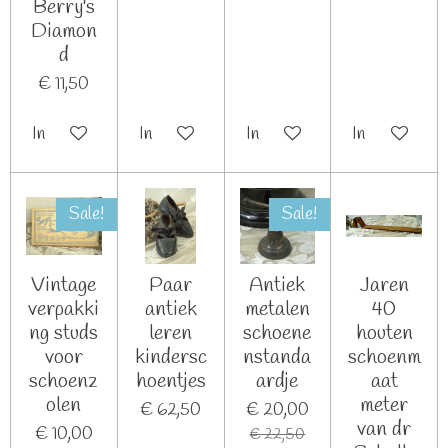
Berry's
Diamon
d
€ 11,50
In winkelwagen
In winkelwagen
In winkelwagen
In winkelwag
Sale!
Sale!
Vintage
Paar
Antiek
Jaren
verpakki
antiek
metalen
40
ng studs
leren
schoene
houten
voor
kindersc
nstanda
schoenm
schoenz
hoentjes
ardje
aat
olen
meter
€ 62,50
€ 20,00
van dr
€ 10,00
€ 22,50