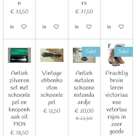
n
rs
€ 32,50
€ 37,50
In winkelwagen
In winkelwagen
In winkelwagen
In winkelwag
Sale!
Sale!
Antiek
Vintage
Antiek
Prachtig
zilveren
ebbenho
metalen
bruin
set met
uten
schoene
leren
schoenle
schoenle
nstanda
victoriaa
pel en
pel
ardje
nse
knopenh
veterlaa
€ 12,50
€ 20,00
aak uit
rsjes in
€ 22,50
1904
zeer
goede
€ 78,50