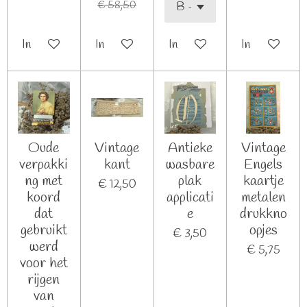
€ 58,50
In winkelwagen
In winkelwagen
In winkelwagen
In winkelwag
Oude
Vintage
Antieke
Vintage
verpakki
kant
wasbare
Engels
ng met
plak
kaartje
€ 12,50
koord
applicati
metalen
dat
e
drukkno
gebruikt
opjes
€ 3,50
werd
€ 5,75
voor het
rijgen
van