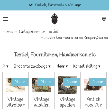
Antiek, Brocante & Vintage
Ga
direct
naar
de
hoofdinhoud
Home
»
Categorieën
»
Textiel,
Handwerken,Fournituren,Knopen,Garen
Textiel, Fournituren, Handwerken etc
A
▾
Brocante zakdoekje
▾
Kleur
▾
Korset sluiting
▾
Nieuw
Nieuw
Nieuw
Nieuw
Vintage
Vintage
Vintage
Antiek
uitrolbar
naalden
spelden
rood/br