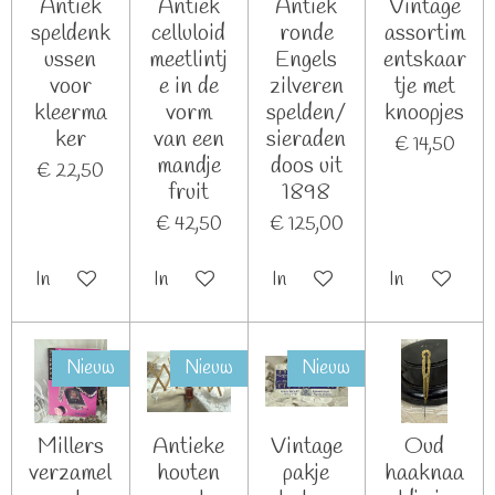
Antiek
Antiek
Antiek
Vintage
speldenk
celluloid
ronde
assortim
ussen
meetlintj
Engels
entskaar
voor
e in de
zilveren
tje met
kleerma
vorm
spelden/
knoopjes
ker
van een
sieraden
€ 14,50
mandje
doos uit
€ 22,50
fruit
1898
€ 42,50
€ 125,00
In winkelwagen
In winkelwagen
In winkelwagen
In winkelwag
Nieuw
Nieuw
Nieuw
Millers
Antieke
Vintage
Oud
verzamel
houten
pakje
haaknaa