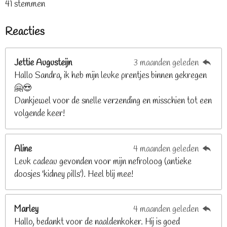
a
41 stemmen
t
t
t
t
t
e
t
e
e
e
e
e
m
i
Reacties
r
r
r
r
r
m
n
e
r
r
r
r
g
n
e
e
e
e
Jettie Augusteijn
3 maanden geleden
:
n
n
n
n
Hallo Sandra, ik heb mijn leuke prentjes binnen gekregen
3
🤗😍
.
Dankjewel voor de snelle verzending en misschien tot een
2
volgende keer!
6
8
2
Aline
4 maanden geleden
9
Leuk cadeau gevonden voor mijn nefroloog (antieke
2
doosjes 'kidney pills'). Heel blij mee!
6
8
2
Marley
4 maanden geleden
9
Hallo, bedankt voor de naaldenkoker. Hij is goed