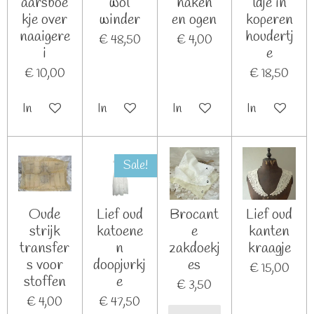
aarsboe
wol
haken
ldje in
kje over
winder
en ogen
koperen
naaigere
houdertj
€ 48,50
€ 4,00
i
e
€ 10,00
€ 18,50
In winkelwagen
In winkelwagen
In winkelwagen
In winkelwag
Sale!
Oude
Lief oud
Brocant
Lief oud
strijk
katoene
e
kanten
transfer
n
zakdoekj
kraagje
s voor
doopjurkj
es
€ 15,00
stoffen
e
€ 3,50
€ 4,00
€ 47,50