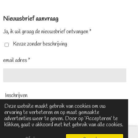
a
i
n
c
n
s
e
t
t
Nieuwsbrief aanvraag
b
e
a
o
r
g
o
e
r
Ja, ik wil graag de nieuwsbrief ontvangen *
k
s
a
t
m
Keuze zonder beschrijving
email adres *
Inschrijven
Deze website maakt gebruik van cookies om uw
ervaring te verbeteren en op maat gemaakte
© 2024 - 2026 Sansantique
advertenties weer te geven. Door op ‘Accepteren’ te
klikken, gaat u akkoord met het gebruik van alle cookies.