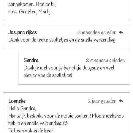
2
aangekomen. Ben er blij
6
mee. Groeten, Marly
8
s
t
Josyane rijkes
8 maanden geleden
e
Dank voor de leuke spulletjes en de snelle verzending.
r
r
e
Sandra
8 maanden geleden
n
Dank je wel voor je berichtje Josyane en veel
plezier van de spulletjes!
Lonneke
2 jaar geleden
Hallo Sandra,
Hartelijk bedankt voor de mooie spullen!! Mooie webshop
heb je en snelle verzending 😊
Tot een volgende keer!