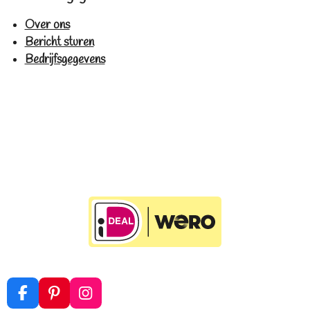
Over ons
Bericht sturen
Bedrijfsgegevens
F
P
I