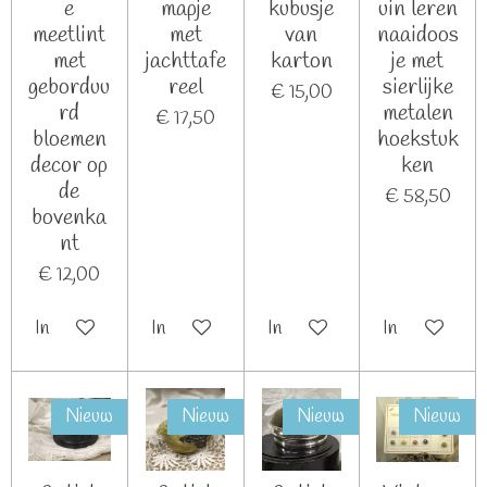
e
mapje
kubusje
uin leren
meetlint
met
van
naaidoos
met
jachttafe
karton
je met
geborduu
reel
sierlijke
€ 15,00
rd
metalen
€ 17,50
bloemen
hoekstuk
decor op
ken
de
€ 58,50
bovenka
nt
€ 12,00
In winkelwagen
In winkelwagen
In winkelwagen
In winkelwag
Nieuw
Nieuw
Nieuw
Nieuw