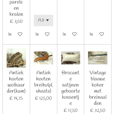
parels
en
kralen
€ 3,50
In winkelwagen
In winkelwagen
In winkelwagen
In winkelwag
Antiek
Antiek
Brocant
Vintage
houten
houten
e
blauwe
wolkaar
breihulp(
satijnen
koker
der(kam)
sheats)
geboorte
met
kussentj
breinaal
€ 14,75
€ 125,00
e
den
€ 17,50
€ 32,50