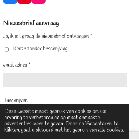
a
i
n
c
n
s
e
t
t
Nieuwsbrief aanvraag
b
e
a
o
r
g
o
e
r
Ja, ik wil graag de nieuwsbrief ontvangen *
k
s
a
t
m
Keuze zonder beschrijving
email adres *
Inschrijven
Deze website maakt gebruik van cookies om uw
ervaring te verbeteren en op maat gemaakte
© 2024 - 2026 Sansantique
advertenties weer te geven. Door op ‘Accepteren’ te
klikken, gaat u akkoord met het gebruik van alle cookies.