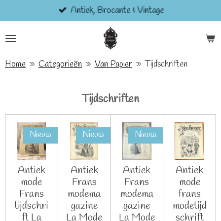
Antiek, Brocante & Vintage
Ga
direct
naar
de
hoofdinhoud
Home
»
Categorieën
»
Van Papier
»
Tijdschriften
Tijdschriften
Nieuw
Nieuw
Nieuw
Antiek
Antiek
Antiek
Antiek
mode
Frans
Frans
mode
Frans
modema
modema
frans
tijdschri
gazine
gazine
modetijd
ft La
La Mode
La Mode
schrift