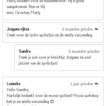
Hallo, bedankt voor de naaldenkoker. Hij is goed
2
aangekomen. Ben er blij
6
mee. Groeten, Marly
8
s
t
Josyane rijkes
8 maanden geleden
e
Dank voor de leuke spulletjes en de snelle verzending.
r
r
e
Sandra
8 maanden geleden
n
Dank je wel voor je berichtje Josyane en veel
plezier van de spulletjes!
Lonneke
2 jaar geleden
Hallo Sandra,
Hartelijk bedankt voor de mooie spullen!! Mooie webshop
heb je en snelle verzending 😊