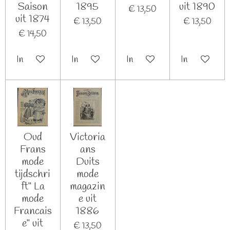
Saison
1895
uit 1890
€ 13,50
uit 1874
€ 13,50
€ 13,50
€ 14,50
In winkelwagen
In winkelwagen
In winkelwagen
In winkelwag
Oud
Victoria
Frans
ans
mode
Duits
tijdschri
mode
ft" La
magazin
mode
e uit
Francais
1886
e" uit
€ 13,50