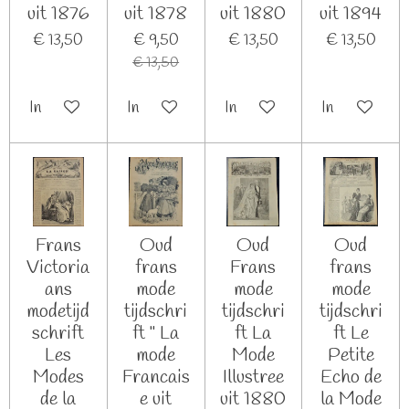
uit 1876
uit 1878
uit 1880
uit 1894
€ 13,50
€ 9,50
€ 13,50
€ 13,50
€ 13,50
In winkelwagen
In winkelwagen
In winkelwagen
In winkelwag
Frans
Oud
Oud
Oud
Victoria
frans
Frans
frans
ans
mode
mode
mode
modetijd
tijdschri
tijdschri
tijdschri
schrift
ft " La
ft La
ft Le
Les
mode
Mode
Petite
Modes
Francais
Illustree
Echo de
de la
e uit
uit 1880
la Mode