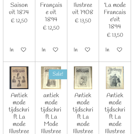
Saison
Français
Ilustree
'La mode
uit 1874
e uit
uit 1908
Francais
1894
e'uit
€ 12,50
€ 13,50
1894
€ 12,50
€ 13,50
In winkelwagen
In winkelwagen
In winkelwagen
In winkelwag
Sale!
Antiek
antiek
Antiek
Antiek
mode
mode
mode
mode
tijdschri
tijdschri
tijdschri
tijdschri
ft La
ft La
ft La
ft La
mode
Mode
mode
mode
Illustree
Illustree
Illustree
Illustree