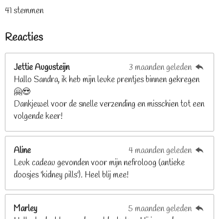
s
s
s
s
s
t
a
41 stemmen
t
t
t
t
t
e
t
e
e
e
e
e
m
i
Reacties
r
r
r
r
r
m
n
e
r
r
r
r
g
n
e
e
e
e
Jettie Augusteijn
3 maanden geleden
:
n
n
n
n
Hallo Sandra, ik heb mijn leuke prentjes binnen gekregen
3
🤗😍
.
Dankjewel voor de snelle verzending en misschien tot een
2
volgende keer!
6
8
2
Aline
4 maanden geleden
9
Leuk cadeau gevonden voor mijn nefroloog (antieke
2
doosjes 'kidney pills'). Heel blij mee!
6
8
2
Marley
5 maanden geleden
9