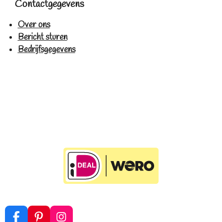
Contactgegevens
Over ons
Bericht sturen
Bedrijfsgegevens
F
P
I