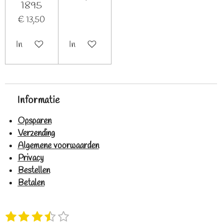
1895
€ 13,50
In winkelwagen
In winkelwagen
Informatie
Opsparen
Verzending
Algemene voorwaarden
Privacy
Bestellen
Betalen
1
2
3
4
5
S
R