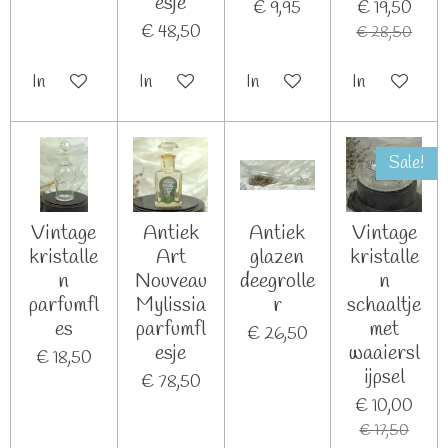
esje
€ 9,95
€ 19,50
€ 48,50
€ 28,50
In winkelwagen
In winkelwagen
In winkelwagen
In winkelwag
Sale!
Vintage
Antiek
Antiek
Vintage
kristalle
Art
glazen
kristalle
n
Nouveau
deegrolle
n
parfumfl
Mylissia
r
schaaltje
es
parfumfl
met
€ 26,50
esje
waaiersl
€ 18,50
ijpsel
€ 78,50
€ 10,00
€ 17,50