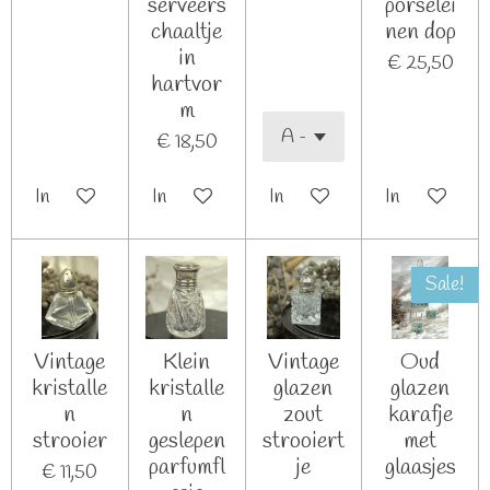
serveers
porselei
chaaltje
nen dop
in
€ 25,50
hartvor
m
€ 18,50
In winkelwagen
In winkelwagen
In winkelwagen
In winkelwag
Sale!
Vintage
Klein
Vintage
Oud
kristalle
kristalle
glazen
glazen
n
n
zout
karafje
strooier
geslepen
strooiert
met
parfumfl
je
glaasjes
€ 11,50