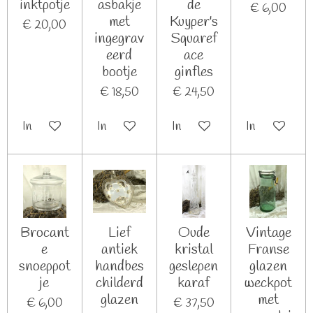
inktpotje
asbakje
de
€ 6,00
met
Kuyper's
€ 20,00
ingegrav
Squaref
eerd
ace
bootje
ginfles
€ 18,50
€ 24,50
In winkelwagen
In winkelwagen
In winkelwagen
In winkelwag
Brocant
Lief
Oude
Vintage
e
antiek
kristal
Franse
snoeppot
handbes
geslepen
glazen
je
childerd
karaf
weckpot
glazen
met
€ 6,00
€ 37,50