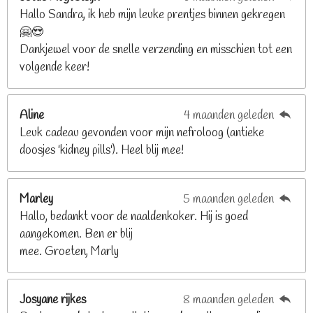
n
n
n
n
Hallo Sandra, ik heb mijn leuke prentjes binnen gekregen
3
🤗😍
.
Dankjewel voor de snelle verzending en misschien tot een
2
volgende keer!
6
8
2
Aline
4 maanden geleden
9
Leuk cadeau gevonden voor mijn nefroloog (antieke
2
doosjes 'kidney pills'). Heel blij mee!
6
8
2
Marley
5 maanden geleden
9
Hallo, bedankt voor de naaldenkoker. Hij is goed
2
aangekomen. Ben er blij
6
mee. Groeten, Marly
8
s
t
Josyane rijkes
8 maanden geleden
e