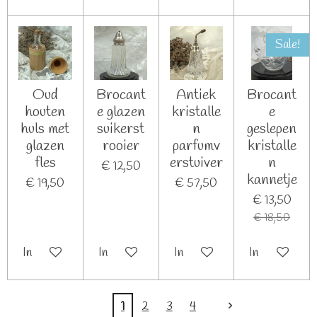
Sale!
Oud
Brocant
Antiek
Brocant
houten
e glazen
kristalle
e
huls met
suikerst
n
geslepen
glazen
rooier
parfumv
kristalle
fles
erstuiver
n
€ 12,50
kannetje
€ 19,50
€ 57,50
€ 13,50
€ 18,50
In winkelwagen
In winkelwagen
In winkelwagen
In winkelwag
1
2
3
4