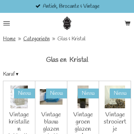
Antiek, Brocante & Vintage
Ga
direct
naar
de
hoofdinhoud
Home
»
Categorieën
»
Glas & Kristal
Glas en Kristal
Karaf
▾
Nieuw
Nieuw
Nieuw
Nieuw
Vintage
Vintage
Vintage
Vintage
kristalle
blauw
groen
strooiert
n
glazen
glazen
je