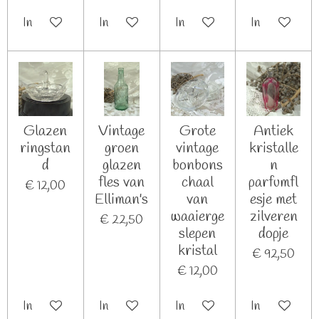
In winkelwagen
In winkelwagen
In winkelwagen
In winkelwag
Glazen
Vintage
Grote
Antiek
ringstan
groen
vintage
kristalle
d
glazen
bonbons
n
fles van
chaal
parfumfl
€ 12,00
Elliman's
van
esje met
waaierge
zilveren
€ 22,50
slepen
dopje
kristal
€ 92,50
€ 12,00
In winkelwagen
In winkelwagen
In winkelwagen
In winkelwag