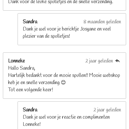
Dank voor de leuke spulletjes en de snelle verzending.
r
r
e
Sandra
8 maanden geleden
n
Dank je wel voor je berichtje Josyane en veel
plezier van de spulletjes!
Lonneke
2 jaar geleden
Hallo Sandra,
Hartelijk bedankt voor de mooie spullen!! Mooie webshop
heb je en snelle verzending 😊
Tot een volgende keer!
Sandra
2 jaar geleden
Dank je wel voor je reactie en complimenten
Lonneke!