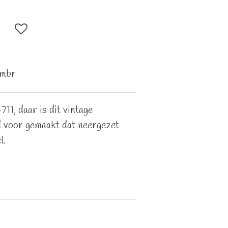
mbr
11, daar is dit vintage
 voor gemaakt dat neergezet
l.