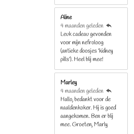
2
6
Aline
8
4 maanden geleden
2
Leuk cadeau gevonden
9
voor mijn nefroloog
2
(antieke doosjes 'kidney
6
pills'). Heel blij mee!
8
s
t
Marley
e
4 maanden geleden
r
Hallo, bedankt voor de
r
naaldenkoker. Hij is goed
e
aangekomen. Ben er blij
n
mee. Groeten, Marly