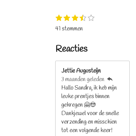
1
2
3
4
5
S
R
s
s
s
s
s
t
a
41 stemmen
t
t
t
t
t
e
t
e
e
e
e
e
m
i
r
r
r
r
r
Reacties
m
n
r
r
r
r
e
e
e
e
e
g
n
n
n
n
n
:
Jettie Augusteijn
3
3 maanden geleden
.
Hallo Sandra, ik heb mijn
2
leuke prentjes binnen
6
gekregen 🤗😍
8
Dankjewel voor de snelle
2
verzending en misschien
9
tot een volgende keer!