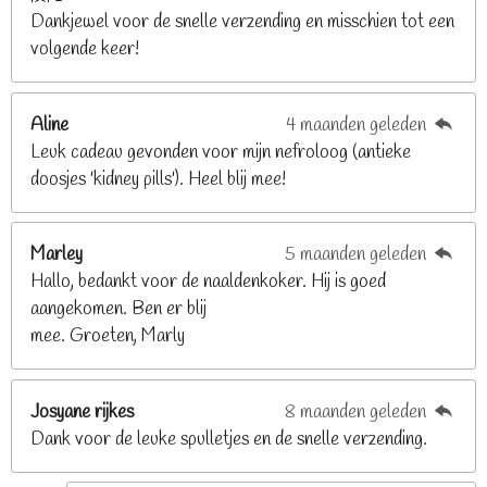
Dankjewel voor de snelle verzending en misschien tot een
2
volgende keer!
6
8
2
Aline
4 maanden geleden
9
Leuk cadeau gevonden voor mijn nefroloog (antieke
2
doosjes 'kidney pills'). Heel blij mee!
6
8
2
Marley
5 maanden geleden
9
Hallo, bedankt voor de naaldenkoker. Hij is goed
2
aangekomen. Ben er blij
6
mee. Groeten, Marly
8
s
t
Josyane rijkes
8 maanden geleden
e
Dank voor de leuke spulletjes en de snelle verzending.
r
r