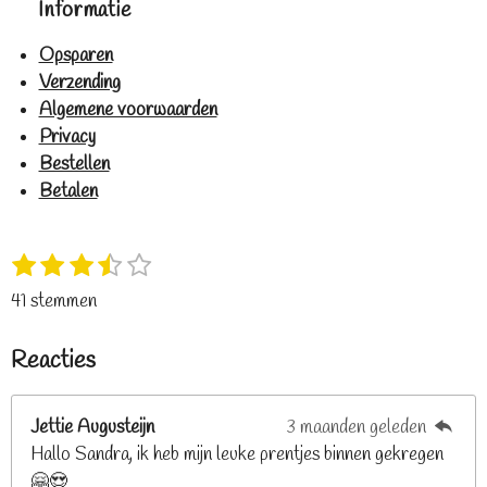
Informatie
Opsparen
Verzending
Algemene voorwaarden
Privacy
Bestellen
Betalen
1
2
3
4
5
S
R
s
s
s
s
s
t
a
41 stemmen
t
t
t
t
t
e
t
e
e
e
e
e
m
i
Reacties
r
r
r
r
r
m
n
e
r
r
r
r
g
n
e
e
e
e
Jettie Augusteijn
3 maanden geleden
:
n
n
n
n
Hallo Sandra, ik heb mijn leuke prentjes binnen gekregen
3
🤗😍
.