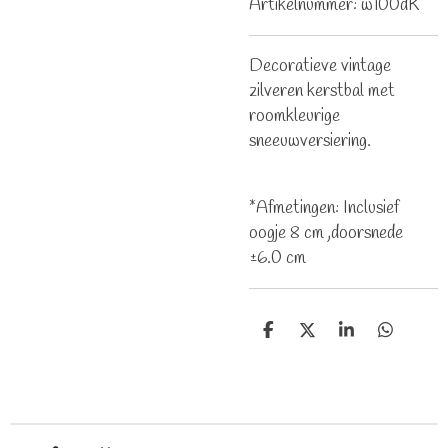
Artikelnummer:
w100dK
Decoratieve vintage
zilveren kerstbal met
roomkleurige
sneeuwversiering.
*Afmetingen: Inclusief
oogje 8 cm ,doorsnede
±6.0 cm
D
D
S
D
e
e
h
e
l
e
a
l
e
l
r
e
n
e
n