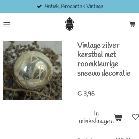
Antiek, Brocante & Vintage
Ga
direct
naar
de
hoofdinhoud
Vintage zilver
kerstbal met
roomkleurige
sneeuw decoratie
€ 3,95
In
winkelwagen