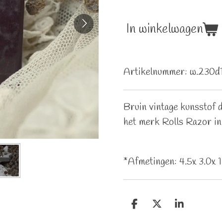
In winkelwagen
Artikelnummer:
w.230d
Bruin vintage kunsstof 
het merk Rolls Razor in
*Afmetingen: 4.5x 3.0x 1
D
D
S
e
e
h