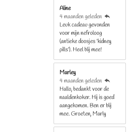
6
Aline
8
4 maanden geleden
2
Leuk cadeau gevonden
9
voor mijn nefroloog
2
(antieke doosjes 'kidney
6
pills'). Heel blij mee!
8
s
t
Marley
e
4 maanden geleden
r
Hallo, bedankt voor de
r
naaldenkoker. Hij is goed
e
aangekomen. Ben er blij
n
mee. Groeten, Marly