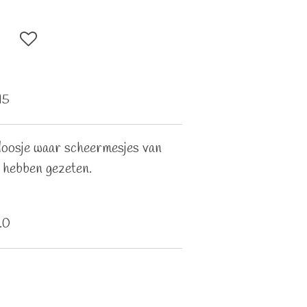
15
doosje waar scheermesjes van
 hebben gezeten.
.0