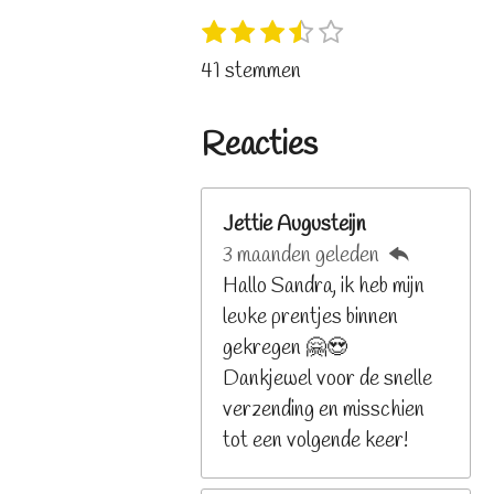
1
2
3
4
5
S
R
s
s
s
s
s
t
a
41 stemmen
t
t
t
t
t
e
t
e
e
e
e
e
m
i
r
r
r
r
r
Reacties
m
n
r
r
r
r
e
e
e
e
e
g
n
n
n
n
n
:
Jettie Augusteijn
3
3 maanden geleden
.
Hallo Sandra, ik heb mijn
2
leuke prentjes binnen
6
gekregen 🤗😍
8
Dankjewel voor de snelle
2
verzending en misschien
9
tot een volgende keer!
2