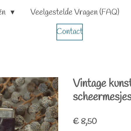
ën
Veelgestelde Vragen (FAQ)
Contact
Vintage kunst
scheermesje
€ 8,50