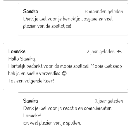
r
e
Sandra
8 maanden geleden
n
Dank je wel voor je berichtje Josyane en veel
plezier van de spulletjes!
Lonneke
2 jaar geleden
Hallo Sandra,
Hartelijk bedankt voor de mooie spullen!! Mooie webshop
heb je en snelle verzending 😊
Tot een volgende keer!
Sandra
2 jaar geleden
Dank je wel voor je reactie en complimenten
Lonneke!
En veel plezier van je spullen.