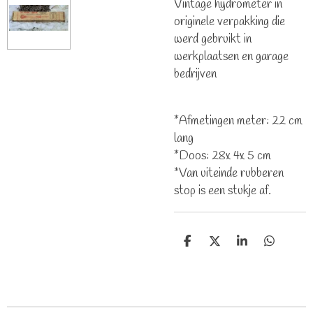
Vintage hydrometer in
originele verpakking die
werd gebruikt in
werkplaatsen en garage
bedrijven
*Afmetingen meter: 22 cm
lang
*Doos: 28x 4x 5 cm
*Van uiteinde rubberen
stop is een stukje af.
D
D
S
D
e
e
h
e
l
e
a
l
e
l
r
e
n
e
n