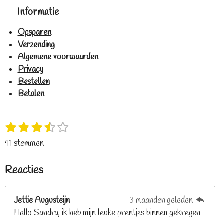
Informatie
Opsparen
Verzending
Algemene voorwaarden
Privacy
Bestellen
Betalen
1
2
3
4
5
S
R
s
s
s
s
s
t
a
41 stemmen
t
t
t
t
t
e
t
e
e
e
e
e
m
i
Reacties
r
r
r
r
r
m
n
e
r
r
r
r
g
n
e
e
e
e
Jettie Augusteijn
3 maanden geleden
:
n
n
n
n
Hallo Sandra, ik heb mijn leuke prentjes binnen gekregen
3