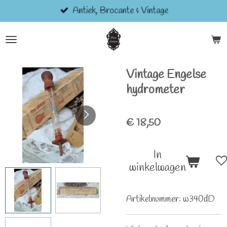
Antiek, Brocante & Vintage
Ga
direct
naar
de
hoofdinhoud
Vintage Engelse
hydrometer
€ 18,50
In
winkelwagen
Artikelnummer:
w340dD