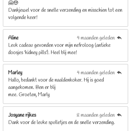
🤗😍
.
Dankjewel voor de snelle verzending en misschien tot een
2
volgende keer!
6
8
2
Aline
4 maanden geleden
9
Leuk cadeau gevonden voor mijn nefroloog (antieke
2
doosjes 'kidney pills'). Heel blij mee!
6
8
2
Marley
4 maanden geleden
9
Hallo, bedankt voor de naaldenkoker. Hij is goed
2
aangekomen. Ben er blij
6
mee. Groeten, Marly
8
s
t
Josyane rijkes
8 maanden geleden
e
Dank voor de leuke spulletjes en de snelle verzending.
r