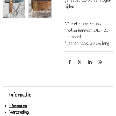
gereedschap uit vervlogen
tijden
*Afmetingen: inclusief
houten handvat 24.5, 2.5
cm breed
*Ijzeren haak: 23 cm lang
D
D
S
D
e
e
h
e
l
e
a
l
e
l
r
e
n
e
n
Informatie
Opsparen
Verzending