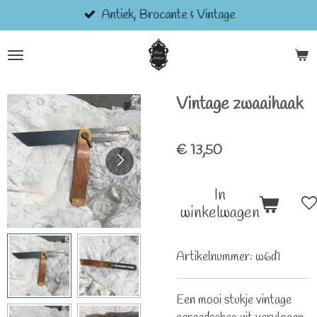
Antiek, Brocante & Vintage
Ga
direct
naar
de
hoofdinhoud
Vintage zwaaihaak
€ 13,50
In
winkelwagen
Artikelnummer:
w6d1
Een mooi stukje vintage