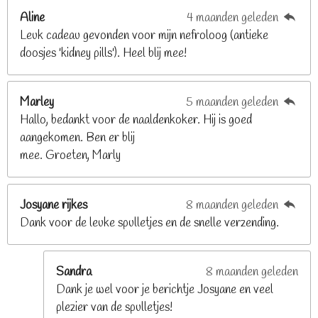
2
Aline
4 maanden geleden
9
Leuk cadeau gevonden voor mijn nefroloog (antieke
2
doosjes 'kidney pills'). Heel blij mee!
6
8
2
Marley
5 maanden geleden
9
Hallo, bedankt voor de naaldenkoker. Hij is goed
2
aangekomen. Ben er blij
6
mee. Groeten, Marly
8
s
t
Josyane rijkes
8 maanden geleden
e
Dank voor de leuke spulletjes en de snelle verzending.
r
r
e
Sandra
8 maanden geleden
n
Dank je wel voor je berichtje Josyane en veel
plezier van de spulletjes!