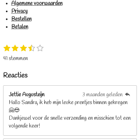
Algemene voorwaarden
Privacy
Bestellen
Betalen
1
2
3
4
5
S
R
s
s
s
s
s
t
a
41 stemmen
t
t
t
t
t
e
t
e
e
e
e
e
m
i
Reacties
r
r
r
r
r
m
n
e
r
r
r
r
g
n
e
e
e
e
Jettie Augusteijn
3 maanden geleden
:
n
n
n
n
Hallo Sandra, ik heb mijn leuke prentjes binnen gekregen
3
🤗😍
.
Dankjewel voor de snelle verzending en misschien tot een
2
volgende keer!
6
8