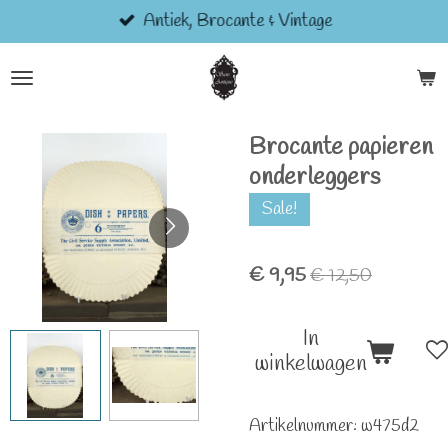
Antiek, Brocante & Vintage
Ga
direct
naar
de
hoofdinhoud
Brocante papieren
onderleggers
Sale!
€ 9,95
€ 12,50
In
winkelwagen
Artikelnummer:
w475d2