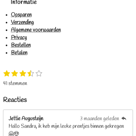
Informatie
Opsparen
Verzending
Algemene voorwaarden
Privacy
Bestellen
Betalen
1
2
3
4
5
S
R
s
s
s
s
s
t
a
41 stemmen
t
t
t
t
t
e
t
e
e
e
e
e
m
i
Reacties
r
r
r
r
r
m
n
e
r
r
r
r
g
n
e
e
e
e
Jettie Augusteijn
3 maanden geleden
:
n
n
n
n
Hallo Sandra, ik heb mijn leuke prentjes binnen gekregen
3
🤗😍
.