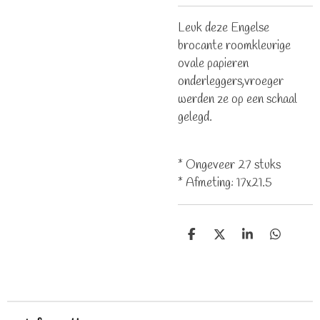
Leuk deze Engelse
brocante roomkleurige
ovale papieren
onderleggers,vroeger
werden ze op een schaal
gelegd.
* Ongeveer 27 stuks
* Afmeting: 17x21.5
D
D
S
D
e
e
h
e
l
e
a
l
e
l
r
e
n
e
n