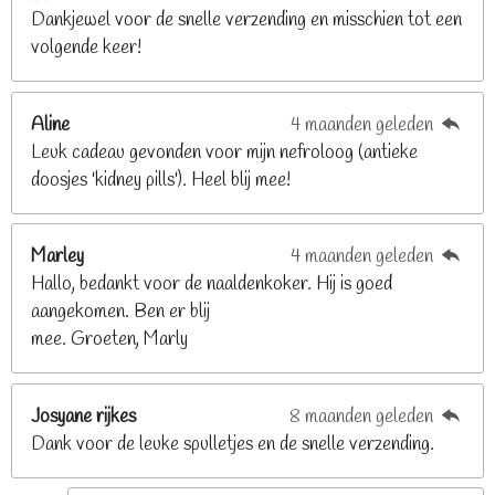
Dankjewel voor de snelle verzending en misschien tot een
2
volgende keer!
6
8
2
Aline
4 maanden geleden
9
Leuk cadeau gevonden voor mijn nefroloog (antieke
2
doosjes 'kidney pills'). Heel blij mee!
6
8
2
Marley
4 maanden geleden
9
Hallo, bedankt voor de naaldenkoker. Hij is goed
2
aangekomen. Ben er blij
6
mee. Groeten, Marly
8
s
t
Josyane rijkes
8 maanden geleden
e
Dank voor de leuke spulletjes en de snelle verzending.
r
r