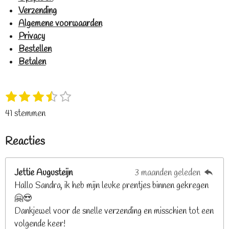
Verzending
Algemene voorwaarden
Privacy
Bestellen
Betalen
1
2
3
4
5
S
R
s
s
s
s
s
t
a
41 stemmen
t
t
t
t
t
e
t
e
e
e
e
e
m
i
Reacties
r
r
r
r
r
m
n
e
r
r
r
r
g
n
e
e
e
e
Jettie Augusteijn
3 maanden geleden
:
n
n
n
n
Hallo Sandra, ik heb mijn leuke prentjes binnen gekregen
3
🤗😍
.
Dankjewel voor de snelle verzending en misschien tot een
2
volgende keer!
6