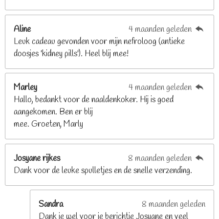
8
2
Aline
4 maanden geleden
9
Leuk cadeau gevonden voor mijn nefroloog (antieke
2
doosjes 'kidney pills'). Heel blij mee!
6
8
2
Marley
4 maanden geleden
9
Hallo, bedankt voor de naaldenkoker. Hij is goed
2
aangekomen. Ben er blij
6
mee. Groeten, Marly
8
s
t
Josyane rijkes
8 maanden geleden
e
Dank voor de leuke spulletjes en de snelle verzending.
r
r
e
Sandra
8 maanden geleden
n
Dank je wel voor je berichtje Josyane en veel