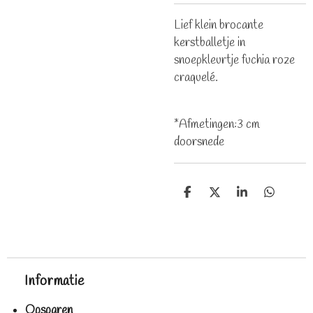
Lief klein brocante
kerstballetje in
snoepkleurtje fuchia roze
craquelé.
*Afmetingen:3 cm
doorsnede
D
D
S
D
e
e
h
e
l
e
a
l
e
l
r
e
n
e
n
Informatie
Opsparen