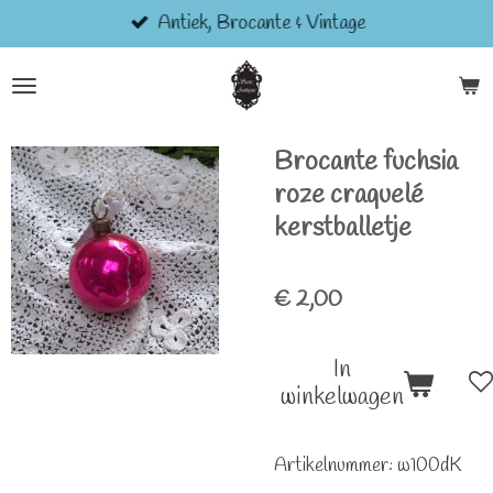
Antiek, Brocante & Vintage
Ga
direct
naar
de
hoofdinhoud
Brocante fuchsia
roze craquelé
kerstballetje
€ 2,00
In
winkelwagen
Artikelnummer:
w100dK