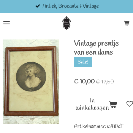
Antiek, Brocante & Vintage
Ga
direct
naar
de
hoofdinhoud
Vintage prentje
van een dame
Sale!
€ 10,00
€ 17,50
In
winkelwagen
Artikelnummer:
w410dE