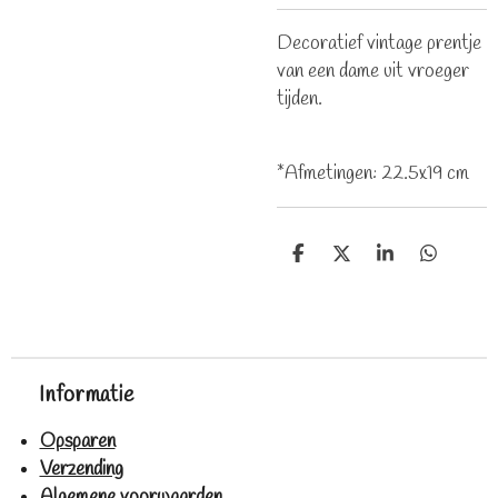
Decoratief vintage prentje
van een dame uit vroeger
tijden.
*Afmetingen: 22.5x19 cm
D
D
S
D
e
e
h
e
l
e
a
l
e
l
r
e
n
e
n
Informatie
Opsparen
Verzending
Algemene voorwaarden