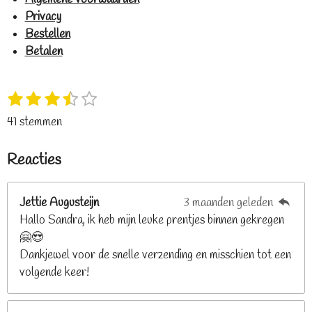
Privacy
Bestellen
Betalen
1
2
3
4
5
S
R
s
s
s
s
s
t
a
41 stemmen
t
t
t
t
t
e
t
e
e
e
e
e
m
i
Reacties
r
r
r
r
r
m
n
e
r
r
r
r
g
n
e
e
e
e
Jettie Augusteijn
3 maanden geleden
:
n
n
n
n
Hallo Sandra, ik heb mijn leuke prentjes binnen gekregen
3
🤗😍
.
Dankjewel voor de snelle verzending en misschien tot een
2
volgende keer!
6
8
2