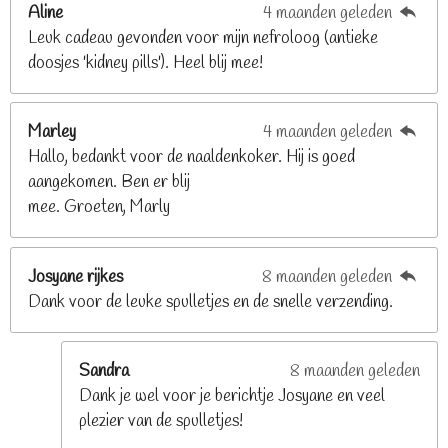
Aline
4 maanden geleden
9
Leuk cadeau gevonden voor mijn nefroloog (antieke
2
doosjes 'kidney pills'). Heel blij mee!
6
8
2
Marley
4 maanden geleden
9
Hallo, bedankt voor de naaldenkoker. Hij is goed
2
aangekomen. Ben er blij
6
mee. Groeten, Marly
8
s
t
Josyane rijkes
8 maanden geleden
e
Dank voor de leuke spulletjes en de snelle verzending.
r
r
e
Sandra
8 maanden geleden
n
Dank je wel voor je berichtje Josyane en veel
plezier van de spulletjes!