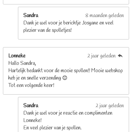
r
r
e
Sandra
8 maanden geleden
n
Dank je wel voor je berichtje Josyane en veel
plezier van de spulletjes!
Lonneke
2 jaar geleden
Hallo Sandra,
Hartelijk bedankt voor de mooie spullen!! Mooie webshop
heb je en snelle verzending 😊
Tot een volgende keer!
Sandra
2 jaar geleden
Dank je wel voor je reactie en complimenten
Lonneke!
En veel plezier van je spullen.