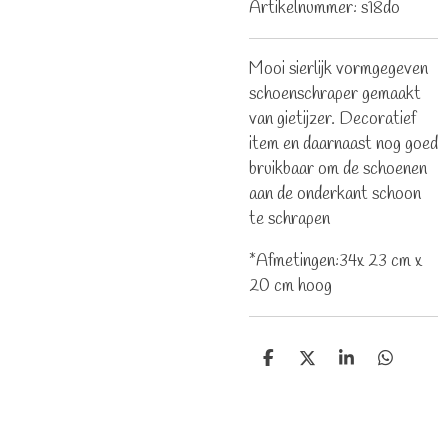
Artikelnummer:
s18do
Mooi sierlijk vormgegeven
schoenschraper gemaakt
van gietijzer. Decoratief
item en daarnaast nog goed
bruikbaar om de schoenen
aan de onderkant schoon
te schrapen
*Afmetingen:34x 23 cm x
20 cm hoog
D
D
S
D
e
e
h
e
l
e
a
l
e
l
r
e
n
e
n