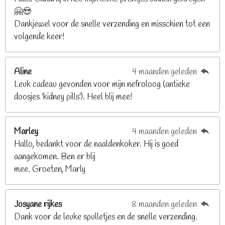
🤗😍
.
Dankjewel voor de snelle verzending en misschien tot een
2
volgende keer!
6
8
2
Aline
4 maanden geleden
9
Leuk cadeau gevonden voor mijn nefroloog (antieke
2
doosjes 'kidney pills'). Heel blij mee!
6
8
2
Marley
4 maanden geleden
9
Hallo, bedankt voor de naaldenkoker. Hij is goed
2
aangekomen. Ben er blij
6
mee. Groeten, Marly
8
s
t
Josyane rijkes
8 maanden geleden
e
Dank voor de leuke spulletjes en de snelle verzending.