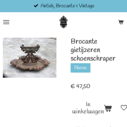
Antiek, Brocante & Vintage
Ga
direct
naar
de
hoofdinhoud
Brocante
gietijzeren
schoenschraper
Nieuw
€ 47,50
In
winkelwagen